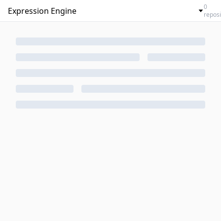
0
reposi