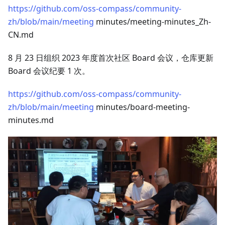
https://github.com/oss-compass/community-
zh/blob/main/meeting
minutes/meeting-minutes_Zh-
CN.md
8 月 23 日组织 2023 年度首次社区 Board 会议，仓库更新
Board 会议纪要 1 次。
https://github.com/oss-compass/community-
zh/blob/main/meeting
minutes/board-meeting-
minutes.md